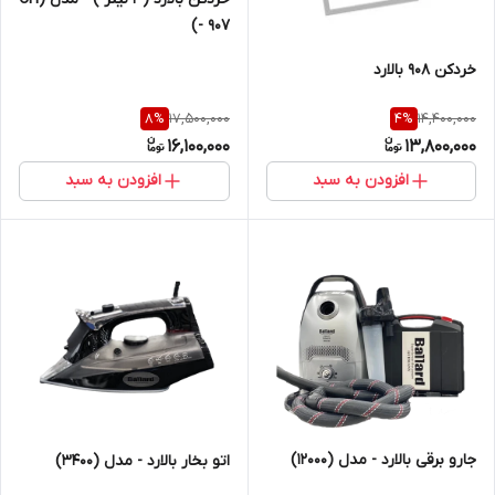
- 907)
خردکن 908 بالارد
17,500,000
14,400,000
8
%
4
%
16,100,000
13,800,000
افزودن به سبد
افزودن به سبد
جارو برقی بالارد - مدل (12000)
اتو بخار بالارد - مدل (3400)