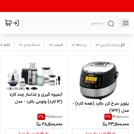
پربازدیدترین
برندها
قیمت
دسته‌بندی
فقط م
آبمیوه گیری و غذاساز چند کاره
(13 کاره) ولومی بالارد - مدل
پلوپز سرخ کن بالارد (همه کاره) -
(2590)
مدل (736)
29,650,000
24,500,000
3
%
4
%
28,500,000
23,500,000
افزودن به سبد
افزودن به سبد