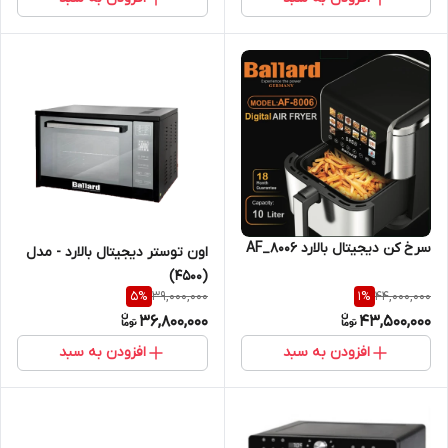
سرخ کن دیجیتال بالارد 8006_AF
اون توستر دیجیتال بالارد - مدل
(4500)
39,000,000
44,000,000
5
%
1
%
36,800,000
43,500,000
افزودن به سبد
افزودن به سبد