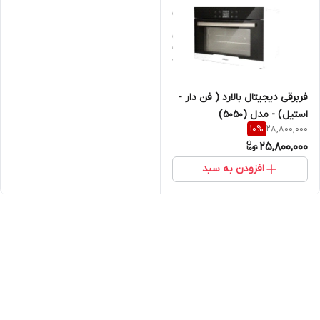
فربرقی دیجیتال بالارد ( فن دار -
استیل) - مدل (5050)
28,800,000
10
%
25,800,000
افزودن به سبد