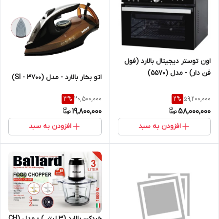
اون توستر دیجیتال بالارد (فول
فن دار) - مدل (5570)
اتو بخار بالارد - مدل (SI - 3700)
20,500,000
59,200,000
3
%
2
%
19,800,000
58,000,000
افزودن به سبد
افزودن به سبد
خردکن بالارد (3 لیتر ) - مدل (CH