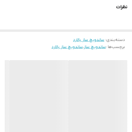
ویژگی‌های اصلی:
نظرات
دارای ۳ صفحه گرانیتی
: مخصوص ساندویچ، وافل و بیسکوییت
تابه نچسب
با کیفیت بالا برای پخت یکنواخت
قابلیت چرخش ۱۸۰ درجه
برای پخت بهتر
دسته‌بندی
:
دستگیره عایق حرارت
ساندویچ ساز بالارد
برای ایمنی بیشتر
برچسب‌ها :
ساندویچ ساز
،
ساندویچ ساز بالارد
صفحات جداشونده قابل شستشو
برای تمیزکاری آسان
این محصول هم‌زمان زیبایی، کاربردی بودن و کیفیت ساخت را در کنار هم
دارد و برای هر آشپزخانه‌ای ضروری است.
- خرید ساندویچ‌ساز سه‌صفحه بالارد مدل 5400 با تابه نچسب، قابلیت
تهیه بیسکوییت و وافل، دستگیره عایق حرارت، چرخش ۱۸۰ درجه و
صفحات جداشونده قابل شستشو.