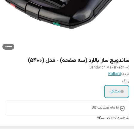
ساندویچ ساز بالارد (سه صفحه) - مدل (5400)
Sandwich Maker - (5400)
برند:
Ballard
رنگ
مشکی
18 ماه ضمانت کالا
شناسه کالا
کد 5400