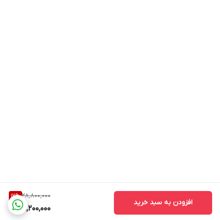
28,800,000
12
%
افزودن به سبد خرید
25,200,000