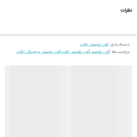
اتوماتیک، عملکرد دستی
و
درب سه‌جداره مقاوم
، ترکیبی از ایمنی و کارایی
نظرات
را ارائه می‌دهد.
ویژگی‌های اصلی:
صفحه‌نمایش و کنترل لمسی
برای تنظیم آسان برنامه‌ها
دسته‌بندی
:
گردش حرارت 360 درجه
اون توستر بالارد
برای پخت یکنواخت در همه جهت‌ها
برچسب‌ها :
آون توستر
،
آون توستر بالارد
،
آون توستر دیجیتال بالارد
تایمر دیجیتال با ۴ برنامه پخت اتوماتیک
و حالت دستی
درب سه‌جداره
جهت حفظ بهتر گرما و جلوگیری از اتلاف انرژی
قابلیت شست‌وشوی آسان
قطعات داخلی
بسته‌بندی ایمن با یونولیت فشرده
رنگ‌بندی شیک
: مشکی / سفید
طراحی ساده، حرفه‌ای و مناسب هر آشپزخانه‌ای
این آون توستر با امکانات متنوع، کنترل هوشمند و کیفیت ساخت بالا،
گزینه‌ای حرفه‌ای برای خانواده‌هایی است که به پخت سالم و بی‌دردسر
اهمیت می‌دهند.