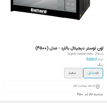
اون توستر دیجیتال بالارد - مدل (4500)
Digital toaster oven - (4500)
برند:
Ballard
رنگ
مشکی
سفید
18 ماه ضمانت کالا
شناسه کالا
کد 4500