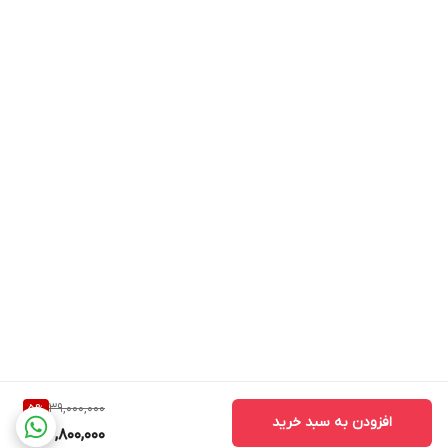
39,000,000
5
%
افزودن به سبد خرید
36,800,000