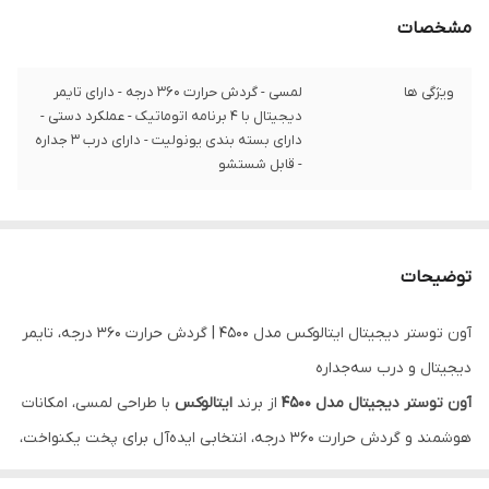
مشخصات
ویژگی ها
لمسی - گردش حرارت 360 درجه - دارای تایمر
دیجیتال با 4 برنامه اتوماتیک - عملکرد دستی -
دارای بسته بندی یونولیت - دارای درب 3 جداره
- قابل شستشو
توضیحات
آون توستر دیجیتال ایتالوکس مدل 4500 | گردش حرارت 360 درجه، تایمر
دیجیتال و درب سه‌جداره
آون توستر دیجیتال مدل 4500
از برند
ایتالوکس
با طراحی لمسی، امکانات
هوشمند و گردش حرارت ۳۶۰ درجه، انتخابی ایده‌آل برای پخت یکنواخت،
سریع و تمیز است. این دستگاه با
تایمر دیجیتال، چهار برنامه پخت