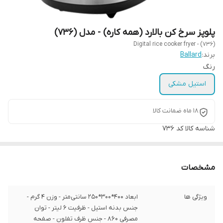
پلوپز سرخ کن بالارد (همه کاره) - مدل (736)
Digital rice cooker fryer - (736)
برند:
Ballard
رنگ
استیل مشکی
18 ماه ضمانت کالا
شناسه کالا
کد 736
مشخصات
ویژگی ها
ابعاد 400*300*250 سانتی‌متر - وزن 4 گرم -
جنس بدنه استیل - ظرفیت 6 لیتر - توان
مصرفی 860 - جنس ظرف تفلون - صفحه