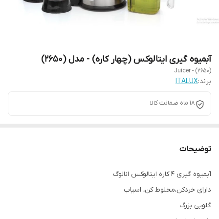
آبمیوه گیری ایتالوکس (چهار کاره) - مدل (2650)
Juicer - (2650)
برند:
ITALUX
18 ماه ضمانت کالا
توضیحات
آبمیوه گیری ۴ کاره ایتالوکس انالوگ
دارای خردکن،مخلوط کن، اسیاب
گلویی بزرگ