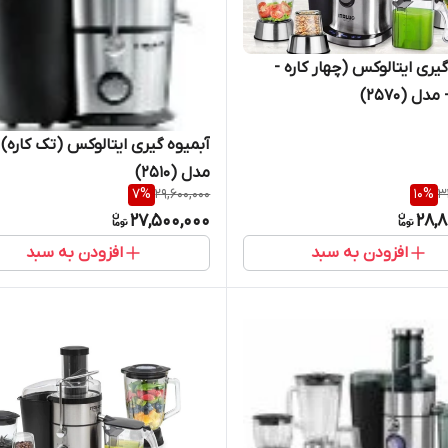
یری ایتالوکس (چهار کاره -
ل (2570)
آبمیوه گیری ایتالوکس (تک کاره) 
مدل (2510)
7
%
29,600,000
10
%
3
27,500,000
28,8
افزودن به سبد
افزودن به سبد