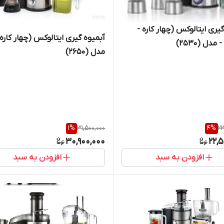
یری ایتالوکس (چهار کاره -
آبمیوه گیری ایتالوکس (چهار کاره)
مدل (2530)
مدل (2650)
1
%
31,500,000
4
%
23
30,900,000
22,
افزودن به سبد
افزودن به سبد