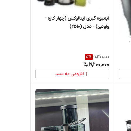
آبمیوه گیری ایتالوکس (چهار کاره -
ولومی) - مدل (2510)
-
5
%
20,300,000
19,200,000
افزودن به سبد