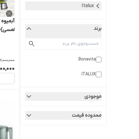
Italux
آبمیوه گ
برند
لمسی)- مد
Bonavita
2,000,000
00,000
ITALUX
موجودی
محدوده قیمت