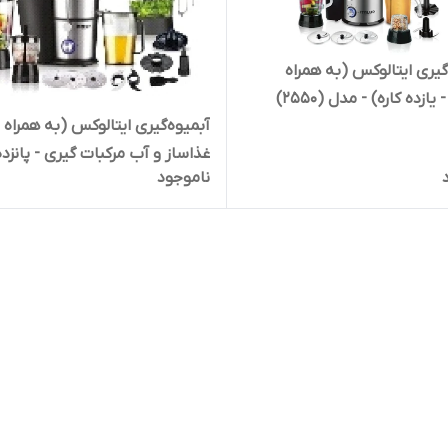
گیری ایتالوکس (به همراه
یازده کاره) - مدل (2550)
آبمیوه‌گیری ایتالوکس (به همراه
غذاساز و آب مرکبات گیری - پانزده
ناموجود
- مدل (2550)