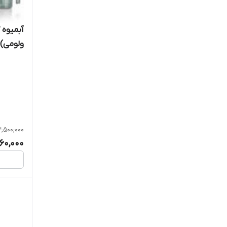
آبمیوه گ
ولومی) - 
,500,000
560,000