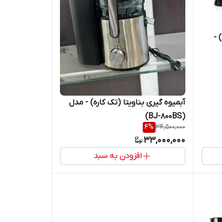
 -
آبمیوه گیری بناویتا (تک کاره) - مدل
(BJ-800BS)
4
%
34,500,000
33,000,000
افزودن به سبد