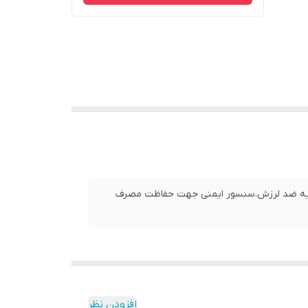
ضدزنگ_پایه ضد لرزش.سنسور ایمنی جهت حفاظت مصرف
افزودن نظر