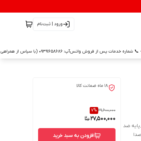
ورود | ثبت‌نام
18 ماه ضمانت کالا
7
%
29,600,000
27,500,000
گ_پایه ضد
صدا
افزودن به سبد خرید