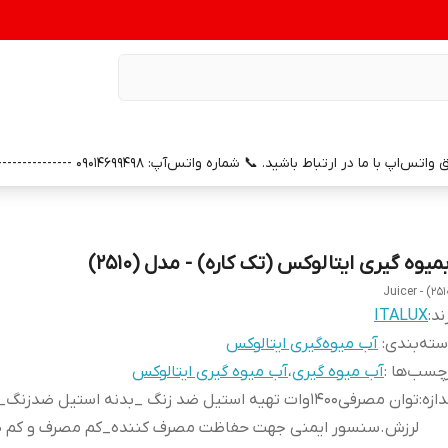
0 --------------- 📞 شماره خدمات پس از فروش واتس‌آپ: 09391658686 (با سپاس از همراهی و اعتماد شما)
میوه گیری ایتالوکس (تک کاره) - مدل (2510)
Juicer - (251
ند:
ITALUX
ته‌بندی
:
آب میوه‌گیری ایتالوکس
چسب‌ها :
آب میوه گیری
،
آب میوه گیری ایتالوکس
دازه
:
توان مصرفی۱۴۰۰وات تهیه استیل ضد زنگ _بدنه استیل ضدزن
لرزش.سنسور ایمنی جهت حفاظت مصرف کننده_کم مصرف و کم 