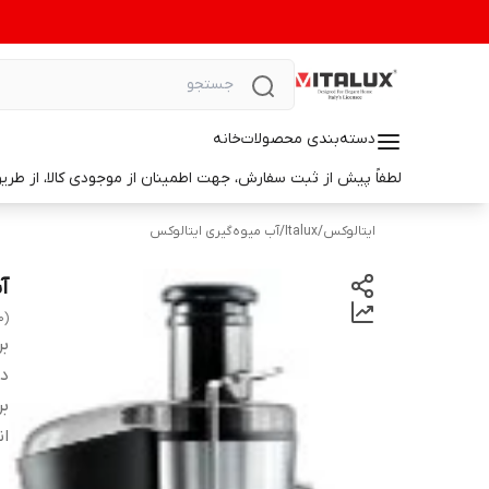
دسته‌بندی محصولات
خانه
لطفاً پیش از ثبت سفارش، جهت اطمینان از موجودی کالا، از طریق واتس‌اپ با ما در ارتباط باشید. 📞 شماره واتس‌آپ: 9014699498
ایتالوکس
/
Italux
/
آب میوه‌گیری ایتالوکس
آب
0)
بر
دس
بر
ان