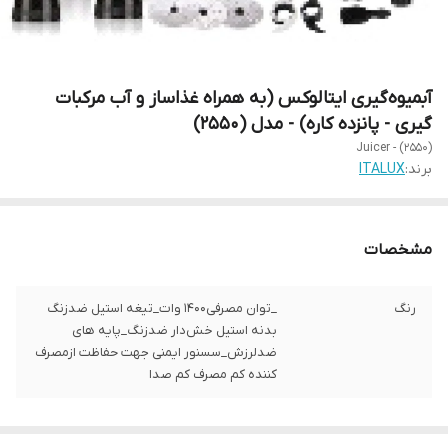
آبمیوه‌گیری ایتالوکس (به همراه غذاساز و آب مرکبات
گیری - پانزده کاره) - مدل (2550)
Juicer - (2550)
برند:
ITALUX
مشخصات
رنگ
_توان مصرفی۱۴۰۰ وات_تیغه استیل ضدزنگ
بدنه استیل خش‌دار ضدزنگ_پایه های
ضدلرزش_سسنور ایمنی جهت حفاظت ازمصرف
کننده کم مصرف کم صدا