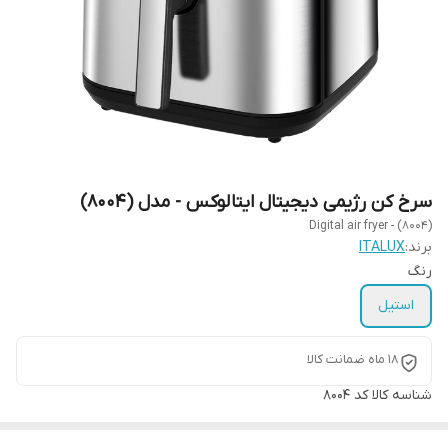
سرخ کن رژیمی دیجیتال ایتالوکس - مدل (8004)
Digital air fryer - (8004)
برند:
ITALUX
رنگ
استیل
18 ماه ضمانت کالا
شناسه کالا
کد 8004