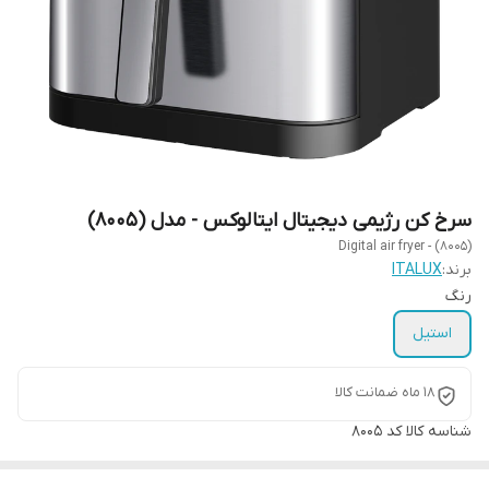
سرخ کن رژیمی دیجیتال ایتالوکس - مدل (8005)
Digital air fryer - (8005)
برند:
ITALUX
رنگ
استیل
18 ماه ضمانت کالا
شناسه کالا
کد 8005