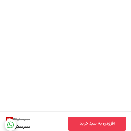
27,800,000
4
%
افزودن به سبد خرید
26,500,000