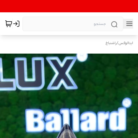
ایتالوکس
/
راشنباخ