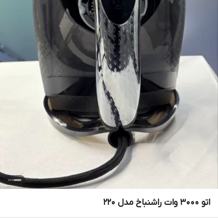
اتو 3000 وات راشنباخ مدل 220