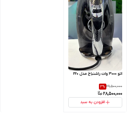
اتو 3000 وات راشنباخ مدل 220
29,500,000
3
%
28,500,000
افزودن به سبد