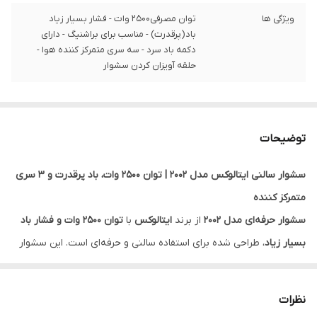
ویژگی ها
توان مصرفی۲۵۰۰ وات - فشار بسیار زیاد
باد(پرقدرت) - مناسب برای براشنیگ - دارای
دکمه باد سرد - سه سری متمرکز کننده هوا -
حلقه آویزان کردن سشوار
توضیحات
سشوار سالنی ایتالوکس مدل 2002 | توان ۲۵۰۰ وات، باد پرقدرت و ۳ سری
متمرکز کننده
سشوار حرفه‌ای مدل 2002
از برند
ایتالوکس
با
توان ۲۵۰۰ وات و فشار باد
بسیار زیاد
، طراحی شده برای استفاده سالنی و حرفه‌ای است. این سشوار
با
۳ سری متمرکز کننده، دکمه باد سرد و حلقه آویز
، تمام امکانات مورد
نیاز برای براشینگ حرفه‌ای و خشک‌کردن سریع را فراهم می‌کند.
نظرات
ویژگی‌های اصلی: