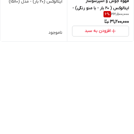
قهوه جوش و اسپرسوساز
ایتالوکس (20 بار) - مدل (1580)
ایتالوکس ( 20 بار - با منو رنگی) -
33,500,000
6
%
مدل (1550)
31,200,000
افزودن به سبد
ناموجود