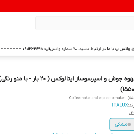
0 --------------- 📞 شماره خدمات پس از فروش واتس‌آپ: 09391658686 (با سپاس از همراهی و اعتماد شما)
قهوه جوش و اسپرسوساز ایتالوکس ( 20 بار - ب
Coffee maker and espresso maker - (155
ند:
ITALUX
نگ
مشکی