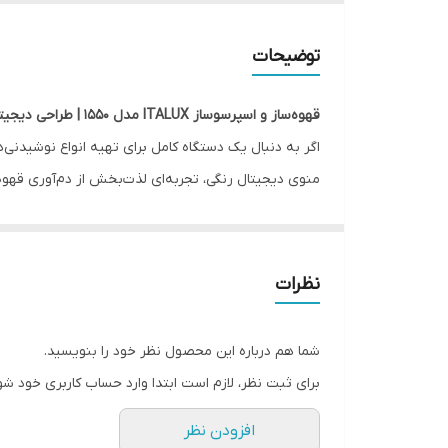
توضیحات
قهوه‌ساز و اسپرسوساز ITALUX مدل 1550 | طراحی دیجیتال با عملکرد حرفه‌ای
اگر به دنبال یک دستگاه کامل برای تهیه انواع نوشیدنی
منوی دیجیتال رنگی، تجربه‌ای لذت‌بخش از دم‌آوری قهوه 
ویژگی‌های اصلی:
توان مصرفی ۱۰۰۰ وات
برای عملکرد قدرتمند و سریع
فشار بخار ۲۰ بار
برای استخراج اسپرسوی غلیظ و کرم‌د
نظرات
عملکرد دوکاره
: مناسب تهیه اسپرسو و قهوه معمولی
صفحه نمایش دیجیتال
با کاربری آسان
شما هم درباره این محصول نظر خود را بنویسید.
کفی ضد لغزش و سینی چکه‌گیر
برای ایمنی و تمیزی
برای ثبت نظر، لازم است ابتدا وارد حساب کاربری خود شو
فیلتر نشانگر سطح آب
برای مدیریت دقیق مصرف
افزودن نظر
دارای منوی رنگی مدرن
برای انتخاب سریع و راحت