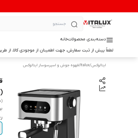
دسته‌بندی محصولات
خانه
لطفاً پیش از ثبت سفارش، جهت اطمینان از موجودی کالا، از طریق واتس‌اپ با ما در ارتباط باشید. 📞 شماره واتس‌آپ: 9014699498
ایتالوکس
/
Italux
/
قهوه جوش و اسپرسوساز ایتالوکس
(1550)
0)
بر
ر