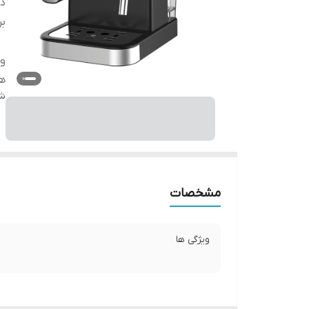
دس
بر
وی
ه
شن
مشخصات
ویژگی ها