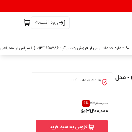
ورود | ثبت‌نام
ا منو رنگی) - مدل
18 ماه ضمانت کالا
6
%
33,500,000
31,200,000
افزودن به سبد خرید