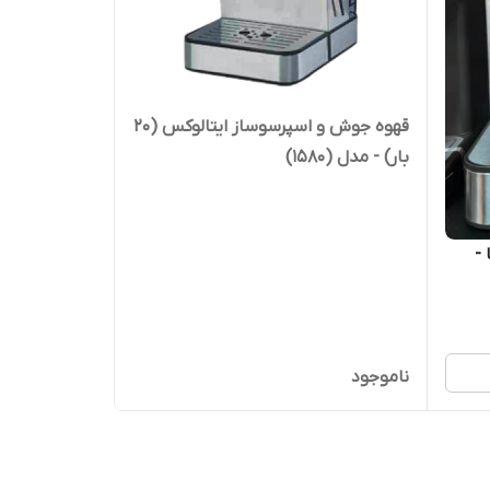
قهوه جوش و اسپرسوساز ایتالوکس (20
بار) - مدل (1580)
-
ناموجود