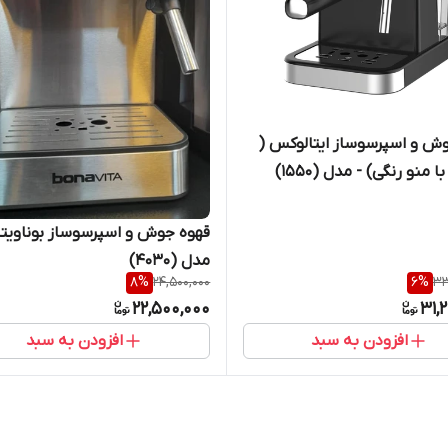
ش و اسپرسوساز ایتالوکس (
قهوه جوش و اسپرسوساز بوناویتا 
مدل (4030)
8
%
24,500,000
6
%
33
22,500,000
31,
افزودن به سبد
افزودن به سبد