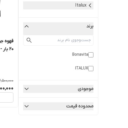
Italux
برند
قهوه جو
20 بار - با منو رنگی) - مدل (1550)
Bonavita
ITALUX
,500,000
200,000
موجودی
محدوده قیمت