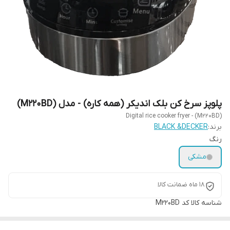
پلوپز سرخ کن بلک اندیکر (همه کاره) - مدل (M220BD)
Digital rice cooker fryer - (M220BD)
برند:
BLACK &DECKER
رنگ
مشکی
18 ماه ضمانت کالا
شناسه کالا
کد M220BD