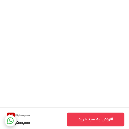
31,200,000
8
%
افزودن به سبد خرید
28,500,000