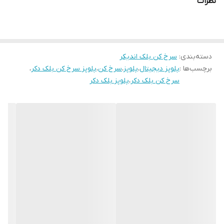
نظرات
می‌دهند.
ویژگی‌های اصلی:
نمایشگر دیجیتال
برای کنترل دقیق زمان و برنامه‌های پخت
دسته‌بندی
:
سرخ کن بلک اندیکر
دارای چراغ‌های نشانگر وضعیت عملکرد
برچسب‌ها :
پلوپز دیجیتال
،
پلوپز
،
سرخ کن
،
پلوپز سرخ کن بلک دکر
،
۱۰ برنامه پخت متنوع
: مناسب برای برنج، خورش، سرخ‌کردنی، کیک،
سرخ کن بلک دکر
،
پلوپز بلک دکر
بخارپز و…
ظرفیت مناسب برای ۱۲ نفر
– ایده‌آل برای خانواده‌های بزرگ یا
مهمانی‌ها
طراحی مدرن با رنگ مشکی لوکس
ترکیبی از
پلوپز، سرخ‌کن و پخت چندمنظوره
در یک دستگاه
مصرف بهینه انرژی و استفاده آسان
این دستگاه همه‌کاره با ظاهر شیک و قابلیت‌های هوشمند، تجربه‌ای
بی‌دردسر و لذت‌بخش از آشپزی را برای هر خانه‌ای به همراه دارد.
- خرید پلوپز و سرخ‌کن بلک اند دکر مدل M220BD با ۱۰ برنامه پخت،